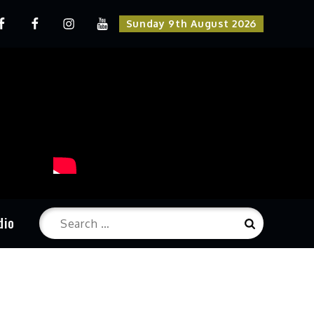
rodukcija
Radio
Instagram
Youtube
Sunday 9th August 2026
Kruna
Kruna
Kruna
Search
dio
Search
for: