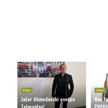
Vesti
Vesti
Jašar Ahmedovski osvojio
Nov Y
Tašmajdan!
PRODU