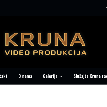
P
takt
O nama
Galerija
Slušajte Kruna ra