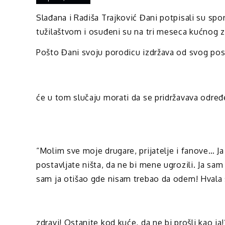
Slađana i Radiša Trajković Đani potpisali su sp
tužilaštvom i osuđeni su na tri meseca kućnog z
Pošto Đani svoju porodicu izdržava od svog pos
će u tom slučaju morati da se pridržavava određ
“Molim sve moje drugare, prijatelje i fanove… Ja
postavljate ništa, da ne bi mene ugrozili. Ja sam k
sam ja otišao gde nisam trebao da odem! Hvala s
zdravi! Ostanite kod kuće, da ne bi prošli kao ja!