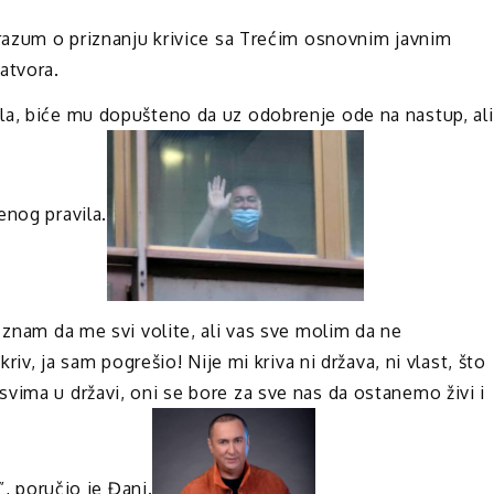
orazum o priznanju krivice sa Trećim osnovnim javnim
atvora.
la, biće mu dopušteno da uz odobrenje ode na nastup, ali
enog pravila.
 znam da me svi volite, ali vas sve molim da ne
riv, ja sam pogrešio! Nije mi kriva ni država, ni vlast, što
vima u državi, oni se bore za sve nas da ostanemo živi i
”, poručio je Đani.