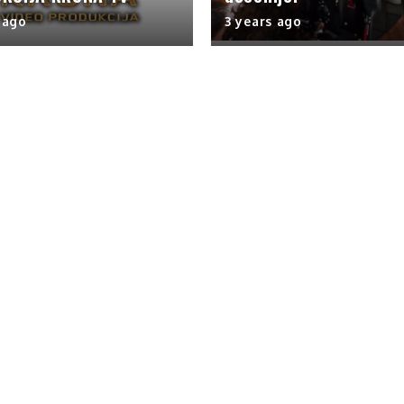
 ago
3 years ago