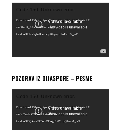
Video
Code 150: Unknown error.
Player
Download File: https://www.youtube.com/watch?
v=DbxU_06V2rU&list=PLI0-
kzsLoXFRVvjbdLeu7pUbpujc1uCcT&_=2
POZDRAV IZ DIJASPORE – PESME
Video
Code 150: Unknown error.
Player
Download File: https://www.youtube.com/watch?
v=fvCwdcPRFus&list=PLI0-
kzsLoXFQkwz3CWxCFnjg8W3IpQhml&_=3