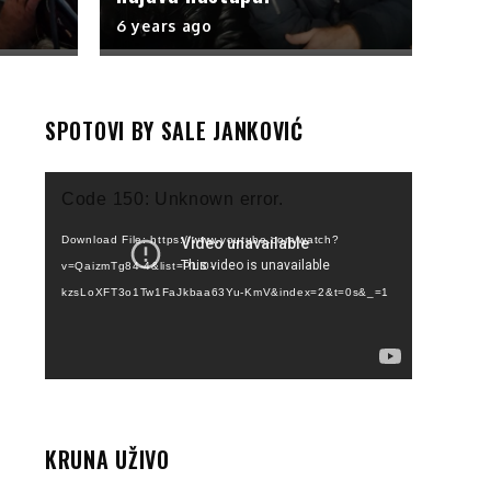
6 years ago
SPOTOVI BY SALE JANKOVIĆ
Video
Code 150: Unknown error.
Player
Download File: https://www.youtube.com/watch?
v=QaizmTg84-4&list=PLI0-
kzsLoXFT3o1Tw1FaJkbaa63Yu-KmV&index=2&t=0s&_=1
KRUNA UŽIVO