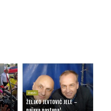
Vesti
ŽELJKO JEVTOVIĆ JELE –
najava nastupa!