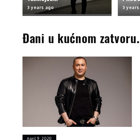
3 years ago
3 years
Đani u kućnom zatvoru.
April 9, 2020