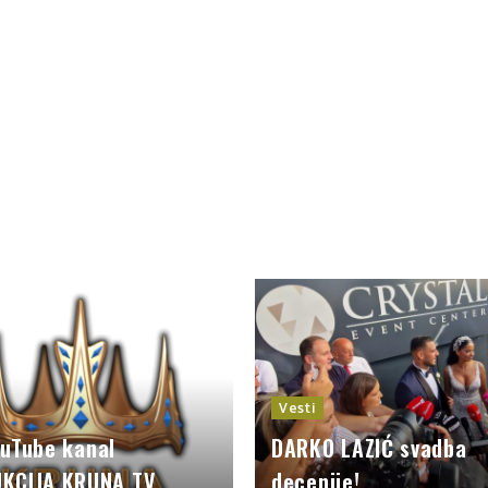
Vesti
ouTube kanal
DARKO LAZIĆ svadba
KCIJA KRUNA TV
decenije!