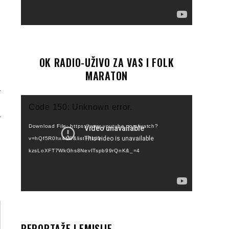
OK RADIO-UŽIVO ZA VAS I FOLK
MARATON
Video
!
Code 150: Unknown error.
Player
Download File: https://www.youtube.com/watch?
v=hQf5R0hx4M0&list=PLI0-
kzsLoXFT7WkGhs8NevITspb99rQnK&_=4
REPORTAŽE I EMISIJE