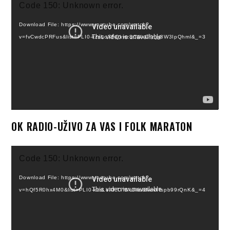
Code 150: Unknown error.
Player
Download File: https://www.youtube.com/watch?
v=fvCwdcPRFus&list=PLI0-kzsLoXFQkwz3CWxCFnjg8W3IpQhml&_=3
OK RADIO-UŽIVO ZA VAS I FOLK MARATON
Video
Code 150: Unknown error.
Player
Download File: https://www.youtube.com/watch?
v=hQf5R0hx4M0&list=PLI0-kzsLoXFT7WkGhs8NevITspb99rQnK&_=4