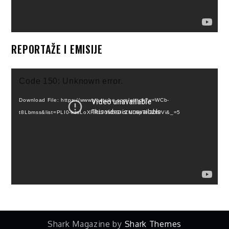
REPORTAŽE I EMISIJE
Video
Code 150: Unknown error.
Player
Download File: https://www.youtube.com/watch?v=WCb-
t8Lbmss&list=PLI0-kzsLoXFR1J0M5GIcZNLhpTIC2fSVi&_=5
Shark Magazine by
Shark Themes