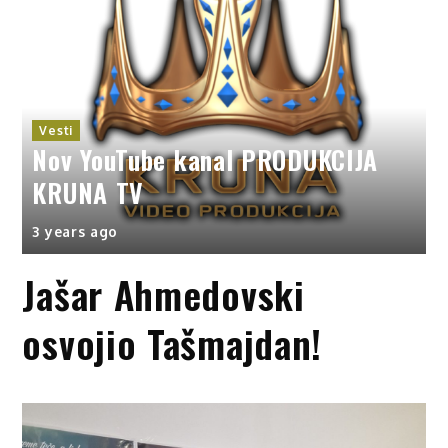
Vesti
Nov YouTube kanal PRODUKCIJA
KRUNA TV
3 years ago
3
Jašar Ahmedovski
osvojio Tašmajdan!