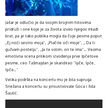
Jašar je odlučio je da svojim brojnim hitovima
pridruži i one koje je za života izveo njegov mlađi
brat, pa je tako publika mogla da čuje pesme poput
„Ej noći sestro moja“, „Plačite oči moje“, „ Da ti
gužvam postelju“, „Ja te volim, on te ima“… Veoma
emotivna scena prilikom izvođenja prve Ipčetove
pesme, ceo Tašmajdan je skandirao “Ipče, Ipče,
Ipče…”
Velika podrška na koncertu mu je bila supruga
Snežana a koncertu su prisustvovale Goca i Ilda
Šaulić.