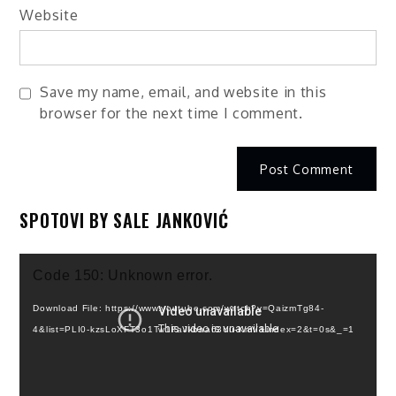
Website
Save my name, email, and website in this
browser for the next time I comment.
SPOTOVI BY SALE JANKOVIĆ
Video
Code 150: Unknown error.
Player
Download File: https://www.youtube.com/watch?v=QaizmTg84-
4&list=PLI0-kzsLoXFT3o1Tw1FaJkbaa63Yu-KmV&index=2&t=0s&_=1