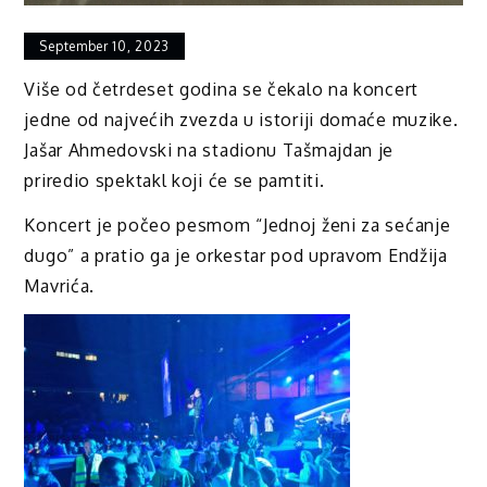
September 10, 2023
Više od četrdeset godina se čekalo na koncert
jedne od najvećih zvezda u istoriji domaće muzike.
Jašar Ahmedovski na stadionu Tašmajdan je
priredio spektakl koji će se pamtiti.
Koncert je počeo pesmom “Jednoj ženi za sećanje
dugo” a pratio ga je orkestar pod upravom Endžija
Mavrića.