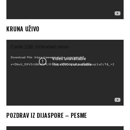
KRUNA UŽIVO
Video
Code 150: Unknown error.
Player
Download File: https://www.youtube.com/watch?
v=DbxU_06V2rU&list=PLI0-kzsLoXFRVvjbdLeu7pUbpujc1uCcT&_=2
POZDRAV IZ DIJASPORE – PESME
Video